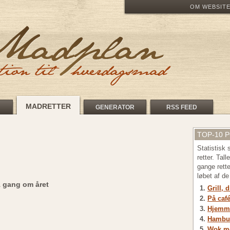
OM WEBSIT
MADRETTER
GENERATOR
RSS FEED
TOP-10 
Statistisk
retter. Tal
gange rett
løbet af d
1 gang om året
Grill, 
På café
Hjemme
Hambu
Wok me