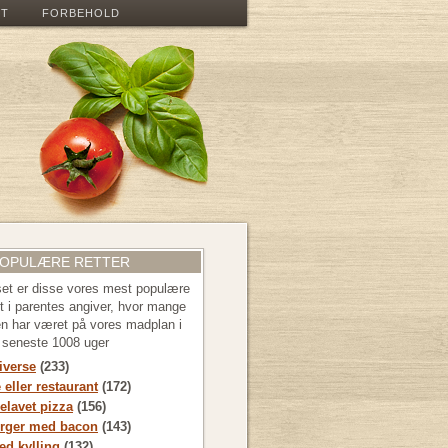
ET
FORBEHOLD
POPULÆRE RETTER
 set er disse vores mest populære
let i parentes angiver, hvor mange
en har været på vores madplan i
e seneste 1008 uger
diverse
(233)
 eller restaurant
(172)
lavet pizza
(156)
rger med bacon
(143)
d kylling
(132)