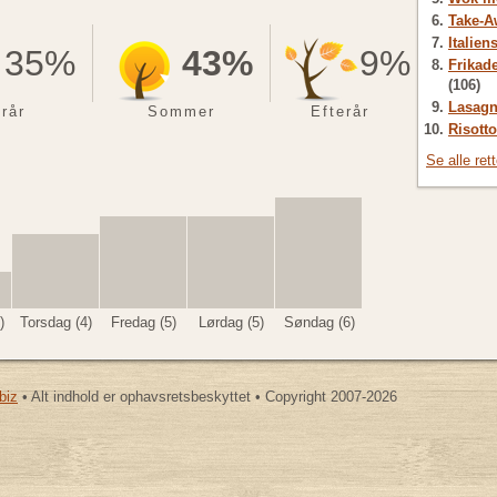
Take-A
Italien
35%
43%
9%
Frikade
(106)
Lasagn
rår
Sommer
Efterår
Risotto
Se alle ret
)
Torsdag (4)
Fredag (5)
Lørdag (5)
Søndag (6)
biz
• Alt indhold er ophavsretsbeskyttet • Copyright 2007-2026