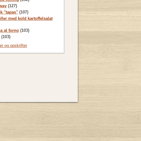
way
(127)
sk "tapas"
(107)
ller med kold kartoffelsalat
a al forno
(103)
(103)
ter og opskrifter