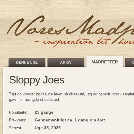
MADRETTER
DENNE UGE
ARKIV
Sloppy Joes
Tæt og krydret kødsauce lavet på oksekød, løg og peberfrugter - samlet
gavmild mængde cheddarost.
23 gange
Popularitet:
Gennemsnitligt ca. 1 gang om året
Frekvens:
Uge 35, 2025
Senest: