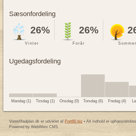
Sæsonfordeling
26%
26%
2
Vinter
Forår
Somme
Ugedagsfordeling
Mandag (1)
Tirsdag (1)
Onsdag (0)
Torsdag (6)
Fredag (4)
Lø
VoresMadplan.dk er udviklet af
Port80.biz
• Alt indhold er ophavsretsbe
Powered by WebWerx CMS