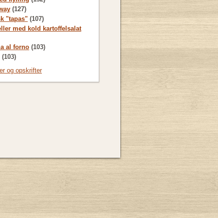
way
(127)
sk "tapas"
(107)
ller med kold kartoffelsalat
a al forno
(103)
(103)
ter og opskrifter