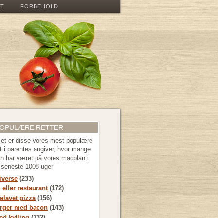
ET
FORBEHOLD
POPULÆRE RETTER
 set er disse vores mest populære
let i parentes angiver, hvor mange
en har været på vores madplan i
e seneste 1008 uger
diverse
(233)
 eller restaurant
(172)
lavet pizza
(156)
rger med bacon
(143)
d kylling
(132)