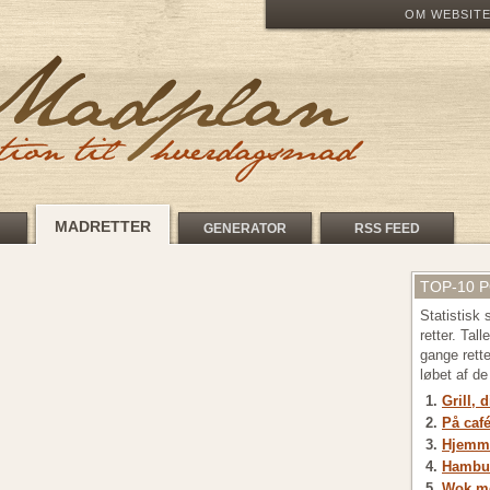
OM WEBSIT
MADRETTER
GENERATOR
RSS FEED
TOP-10 
Statistisk
retter. Tal
gange rett
løbet af d
Grill, 
På café
Hjemme
Hambu
Wok me