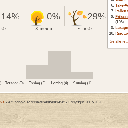
Take-A
Italien
14%
0%
29%
Frikade
(106)
Lasagn
rår
Sommer
Efterår
Risotto
Se alle ret
)
Torsdag (0)
Fredag (2)
Lørdag (4)
Søndag (1)
biz
• Alt indhold er ophavsretsbeskyttet • Copyright 2007-2026