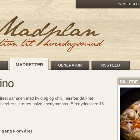
OM WEBSIT
MADRETTER
GENERATOR
RSS FEED
ino
BILLEDE
vitset sammen med hvidløg og chili, herefter druknet i
 herefter tilsættes halve cherrytomater. Efter yderligere 15
3 gange om året