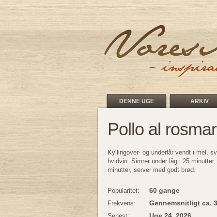
DENNE UGE
ARKIV
Pollo al rosmar
Kyllingover- og underlår vendt i mel, s
hvidvin. Simrer under låg i 25 minutter,
minutter, server med godt brød.
60 gange
Popularitet:
Gennemsnitligt ca. 
Frekvens:
Uge 24, 2026
Senest: