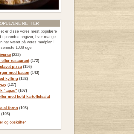
POPULÆRE RETTER
 set er disse vores mest populære
let i parentes angiver, hvor mange
en har været på vores madplan i
e seneste 1008 uger
diverse
(233)
 eller restaurant
(172)
lavet pizza
(156)
rger med bacon
(143)
d kylling
(132)
way
(127)
sk "tapas"
(107)
ller med kold kartoffelsalat
a al forno
(103)
(103)
ter og opskrifter