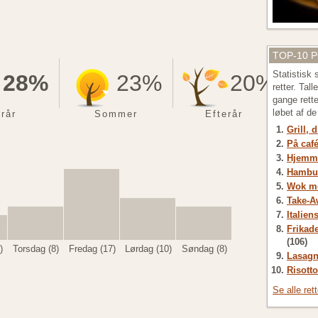
TOP-10 
Statistisk
28%
23%
20%
retter. Tal
gange rett
løbet af d
rår
Sommer
Efterår
Grill, 
På café
Hjemme
Hambu
Wok me
Take-A
Italien
Frikade
(106)
)
Torsdag (8)
Fredag (17)
Lørdag (10)
Søndag (8)
Lasagn
Risotto
Se alle ret