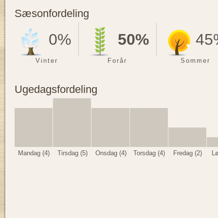
Sæsonfordeling
0%
50%
45
Vinter
Forår
Sommer
Ugedagsfordeling
Mandag (4)
Tirsdag (5)
Onsdag (4)
Torsdag (4)
Fredag (2)
Lø