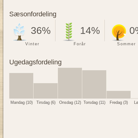
Sæsonfordeling
36%
14%
0
Vinter
Forår
Sommer
Ugedagsfordeling
Mandag (10)
Tirsdag (6)
Onsdag (12)
Torsdag (11)
Fredag (3)
Lø