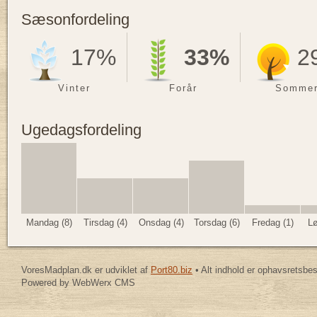
Sæsonfordeling
17%
33%
2
Vinter
Forår
Somme
Ugedagsfordeling
Mandag (8)
Tirsdag (4)
Onsdag (4)
Torsdag (6)
Fredag (1)
Lø
VoresMadplan.dk er udviklet af
Port80.biz
• Alt indhold er ophavsretsbe
Powered by WebWerx CMS