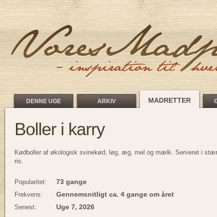
MADRETTER
DENNE UGE
ARKIV
Boller i karry
Kødboller af økologisk svinekød, løg, æg, mel og mælk. Serveret i st
ris.
73 gange
Popularitet:
Gennemsnitligt ca. 4 gange om året
Frekvens:
Uge 7, 2026
Senest: