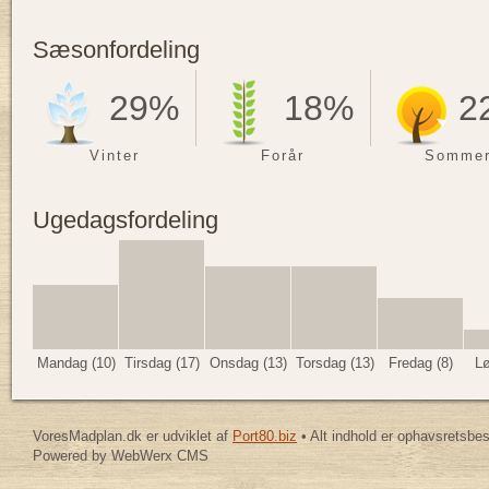
Sæsonfordeling
29%
18%
2
Vinter
Forår
Somme
Ugedagsfordeling
Mandag (10)
Tirsdag (17)
Onsdag (13)
Torsdag (13)
Fredag (8)
Lø
VoresMadplan.dk er udviklet af
Port80.biz
• Alt indhold er ophavsretsbe
Powered by WebWerx CMS